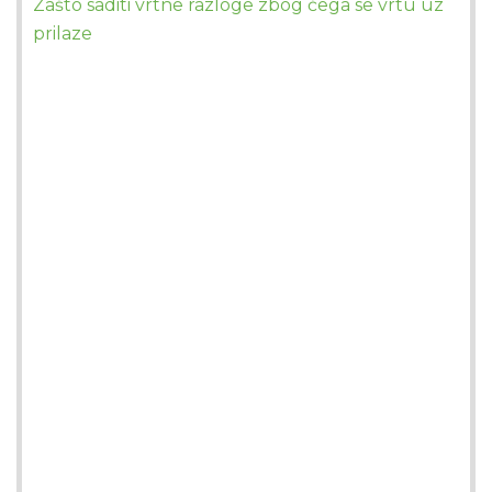
Zašto saditi vrtne razloge zbog čega se vrtu uz
prilaze