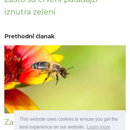
iznutra zeleni
Prethodni članak
This website uses cookies to ensure you get the
Zašto biljke imaju svijetle
best experience on our website.
Learn more