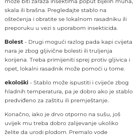
može biti zaraza insektima poput bijelih muha,
skala ili brašna. Pregledajte stablo na
oštećenja i obratite se lokalnom rasadniku ili
preporuku u vezi s uporabom insekticida.
Bolest
- Drugi mogući razlog pada kapi cvijeta
nara je zbog gljivične bolesti ili truljenja
korijena. Treba primijeniti sprej protiv gljivica i
opet, lokalni rasadnik može pomoći u tome.
ekološki
- Stablo može ispustiti i cvijeće zbog
hladnih temperatura, pa je dobro ako je stablo
predviđeno za zaštitu ili premještanje..
Konačno, iako je drvo otporno na sušu, još
uvijek mu treba dobro zalijevanje ukoliko
želite da urodi plodom. Premalo vode