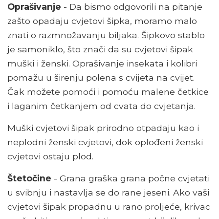
Oprašivanje
- Da bismo odgovorili na pitanje
zašto opadaju cvjetovi šipka, moramo malo
znati o razmnožavanju biljaka. Šipkovo stablo
je samoniklo, što znači da su cvjetovi šipak
muški i ženski. Oprašivanje insekata i kolibri
pomažu u širenju polena s cvijeta na cvijet.
Čak možete pomoći i pomoću malene četkice
i laganim četkanjem od cvata do cvjetanja.
Muški cvjetovi šipak prirodno otpadaju kao i
neplodni ženski cvjetovi, dok oplođeni ženski
cvjetovi ostaju plod.
Štetočine
- Grana graška grana počne cvjetati
u svibnju i nastavlja se do rane jeseni. Ako vaši
cvjetovi šipak propadnu u rano proljeće, krivac