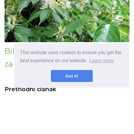
Biljke Xeriscape Shade - Biljke
This website uses cookies to ensure you get the
best experience on our website.
Learn more
za suhu sjenu
Got it!
Prethodni članak