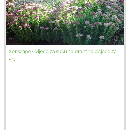
Xeriscape Cvijeće za sušu tolerantno cvijeće za
vrt