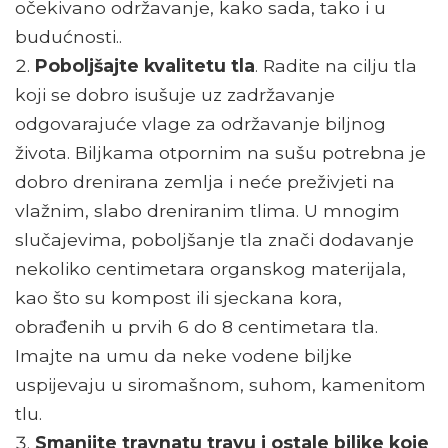
očekivano održavanje, kako sada, tako i u
budućnosti..
Poboljšajte kvalitetu tla
. Radite na cilju tla
koji se dobro isušuje uz zadržavanje
odgovarajuće vlage za održavanje biljnog
života. Biljkama otpornim na sušu potrebna je
dobro drenirana zemlja i neće preživjeti na
vlažnim, slabo dreniranim tlima. U mnogim
slučajevima, poboljšanje tla znači dodavanje
nekoliko centimetara organskog materijala,
kao što su kompost ili sjeckana kora,
obrađenih u prvih 6 do 8 centimetara tla.
Imajte na umu da neke vodene biljke
uspijevaju u siromašnom, suhom, kamenitom
tlu.
Smanjite travnatu travu i ostale biljke koje