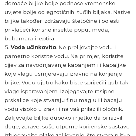
domaće biljke bolje podnose vremenske
uvjete bolje od egzotičnih, tuđih biljaka. Native
biljke također izdržavaju štetočine i bolesti
privlačeći korisne insekte poput meda,
bubamara i leptira.
Voda učinkovito
. Ne prelijevajte vodu i
pametno koristite vodu. Na primjer, koristite
cijev za navodnjavanje kapanjem ili kapaljke
koje vlagu usmjeravaju izravno na korijenje
biljke. Vodu ujutro kako biste spriječili gubitak
vlage isparavanjem. Izbjegavajte rasipne
prskalice koje stvaraju finu maglu ili bacaju
vodu visoko u zrak ili na vaš prilaz ili pločnik.
Zalijevajte biljke duboko i rijetko da bi razvili
duge, zdrave, suše otporne korijenske sustave.
Izbjegavajte plitko zalijevanje, što stvara plitko,