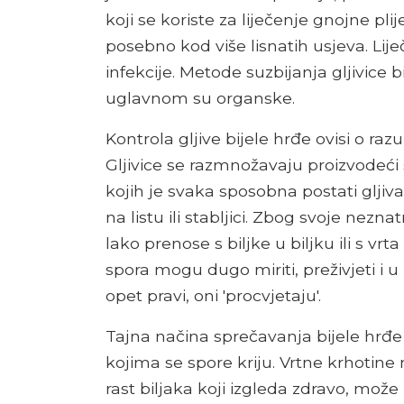
koji se koriste za liječenje gnojne pli
posebno kod više lisnatih usjeva. Li
infekcije. Metode suzbijanja gljivice bi
uglavnom su organske.
Kontrola gljive bijele hrđe ovisi o ra
Gljivice se razmnožavaju proizvodeći
kojih je svaka sposobna postati gljiva
na listu ili stabljici. Zbog svoje nezn
lako prenose s biljke u biljku ili s v
spora mogu dugo miriti, preživjeti i 
opet pravi, oni 'procvjetaju'.
Tajna načina sprečavanja bijele hrđe
kojima se spore kriju. Vrtne krhotine 
rast biljaka koji izgleda zdravo, može 