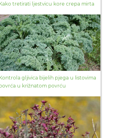
Kako tretirati ljestvicu kore crepa mirta
Kontrola gljivica bijelih pjega u listovima
povrća u križnatom povrću