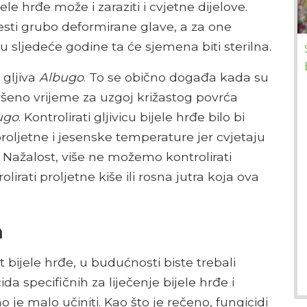
jele hrđe može i zaraziti i cvjetne dijelove.
esti grubo deformirane glave, a za one
u sljedeće godine ta će sjemena biti sterilna.
 gljiva
Albugo
. To se obično događa kada su
vršeno vrijeme za uzgoj križastog povrća
ugo
. Kontrolirati gljivicu bijele hrđe bilo bi
proljetne i jesenske temperature jer cvjetaju
C). Nažalost, više ne možemo kontrolirati
ati proljetne kiše ili rosna jutra koja ova
m
t bijele hrđe, u budućnosti biste trebali
da specifičnih za liječenje bijele hrđe i
je malo učiniti. Kao što je rečeno, fungicidi