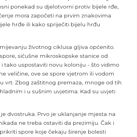
jesni ponekad su djelotvorni protiv bijele rđe,
ječenje mora započeti na prvim znakovima
jele hrđe ili kako spriječiti bijelu hrđu
zumijevanju životnog ciklusa gljiva općenito.
 spore, sićušne mikroskopske stanice od
 i tako uspostaviti novu koloniju - što vidimo
atne veličine, ove se spore vjetrom ili vodom
rta u vrt. Zbog zaštitnog premaza, mnoge od tih
u hladnim i u sušnim uvjetima. Kad su uvjeti
 je dvostruka. Prvo je uklanjanje mjesta na
nikada ne treba ostaviti da prezimiju. Čak i
prikriti spore koje čekaju širenje bolesti