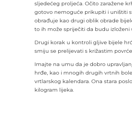
sljedećeg proljeća. Očito zaražene krh
gotovo nemoguće prikupiti i uništiti
obrađuje kao drugi oblik obrade bijele
to ih može spriječiti da budu izloženi
Drugi korak u kontroli gljive bijele h
smiju se prelijevati s križastim povr
Imajte na umu da je dobro upravljanj
hrđe, kao i mnogih drugih vrtnih boles
vrtlarskog kalendara. Ona stara poslov
kilogram lijeka.