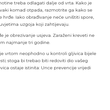
otine treba odlagati dalje od vrta. Kako je
 svaki komad otpada, razmotrite ga kako se
 hrđe. Iako obrađivanje neće uništiti spore,
 uvjetima uzgoja koji zahtijevaju.
rđe je obrezivanje usjeva. Zaraženi kreveti ne
ćem najmanje tri godine.
e vrtom neophodno u kontroli gljivica bijele
ti; stoga bi trebao biti redoviti dio vašeg
ica ostaje istinita: Unce prevencije vrijedi