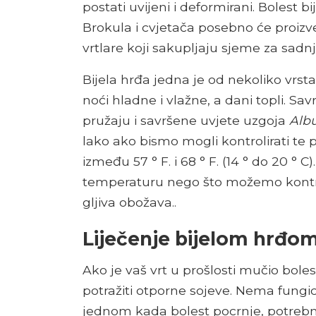
postati uvijeni i deformirani. Bolest bi
Brokula i cvjetača posebno će proizv
vrtlare koji sakupljaju sjeme za sadnj
Bijela hrđa jedna je od nekoliko vrsta
noći hladne i vlažne, a dani topli. Sa
pružaju i savršene uvjete uzgoja
Alb
lako ako bismo mogli kontrolirati te 
između 57 ° F. i 68 ° F. (14 ° do 20 ° 
temperaturu nego što možemo kontrolir
gljiva obožava..
Liječenje bijelom hrđo
Ako je vaš vrt u prošlosti mučio boles
potražiti otporne sojeve. Nema fungici
jednom kada bolest pocrnje, potrebno 