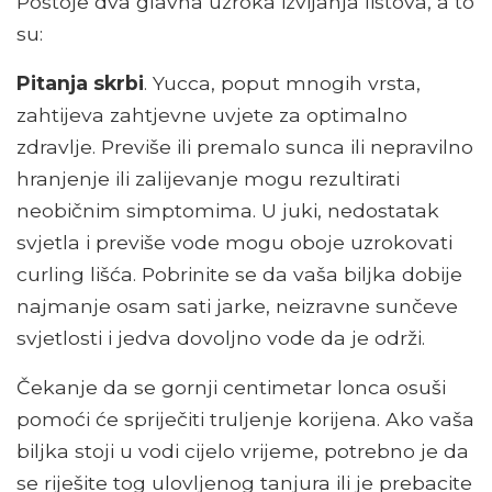
Postoje dva glavna uzroka izvijanja listova, a to
su:
Pitanja skrbi
. Yucca, poput mnogih vrsta,
zahtijeva zahtjevne uvjete za optimalno
zdravlje. Previše ili premalo sunca ili nepravilno
hranjenje ili zalijevanje mogu rezultirati
neobičnim simptomima. U juki, nedostatak
svjetla i previše vode mogu oboje uzrokovati
curling lišća. Pobrinite se da vaša biljka dobije
najmanje osam sati jarke, neizravne sunčeve
svjetlosti i jedva dovoljno vode da je održi.
Čekanje da se gornji centimetar lonca osuši
pomoći će spriječiti truljenje korijena. Ako vaša
biljka stoji u vodi cijelo vrijeme, potrebno je da
se riješite tog ulovljenog tanjura ili je prebacite