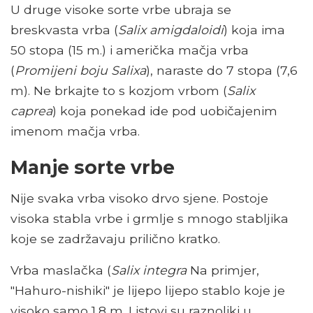
U druge visoke sorte vrbe ubraja se
breskvasta vrba (
Salix amigdaloidi
) koja ima
50 stopa (15 m.) i američka mačja vrba
(
Promijeni boju Salixa
), naraste do 7 stopa (7,6
m). Ne brkajte to s kozjom vrbom (
Salix
caprea
) koja ponekad ide pod uobičajenim
imenom mačja vrba.
Manje sorte vrbe
Nije svaka vrba visoko drvo sjene. Postoje
visoka stabla vrbe i grmlje s mnogo stabljika
koje se zadržavaju prilično kratko.
Vrba maslačka (
Salix integra
Na primjer,
"Hahuro-nishiki" je lijepo lijepo stablo koje je
visoko samo 1,8 m. Listovi su raznoliki u