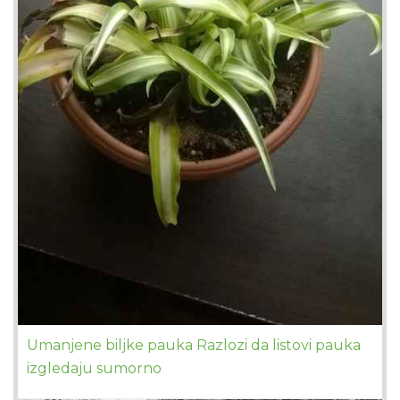
Umanjene biljke pauka Razlozi da listovi pauka
izgledaju sumorno