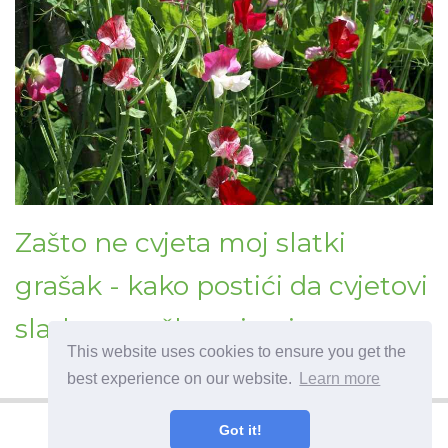
Zašto ne cvjeta moj slatki
grašak - kako postići da cvjetovi
slatkog graška cvjetaju
This website uses cookies to ensure you get the
best experience on our website.
Learn more
Got it!