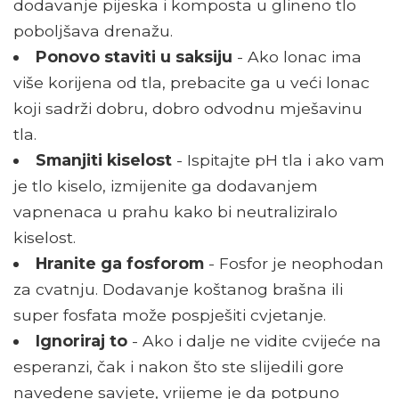
dodavanje pijeska i komposta u glineno tlo
poboljšava drenažu.
Ponovo staviti u saksiju
- Ako lonac ima
više korijena od tla, prebacite ga u veći lonac
koji sadrži dobru, dobro odvodnu mješavinu
tla.
Smanjiti kiselost
- Ispitajte pH tla i ako vam
je tlo kiselo, izmijenite ga dodavanjem
vapnenaca u prahu kako bi neutraliziralo
kiselost.
Hranite ga fosforom
- Fosfor je neophodan
za cvatnju. Dodavanje koštanog brašna ili
super fosfata može pospješiti cvjetanje.
Ignoriraj to
- Ako i dalje ne vidite cvijeće na
esperanzi, čak i nakon što ste slijedili gore
navedene savjete, vrijeme je da potpuno