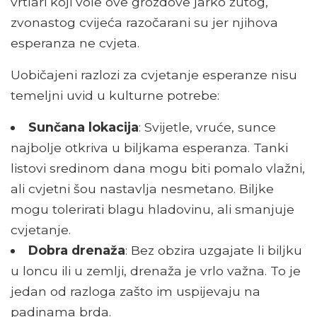
vrtlari koji vole ove grozdove jarko žutog,
zvonastog cvijeća razočarani su jer njihova
esperanza ne cvjeta.
Uobičajeni razlozi za cvjetanje esperanze nisu
temeljni uvid u kulturne potrebe:
Sunčana lokacija
: Svijetle, vruće, sunce
najbolje otkriva u biljkama esperanza. Tanki
listovi sredinom dana mogu biti pomalo vlažni,
ali cvjetni šou nastavlja nesmetano. Biljke
mogu tolerirati blagu hladovinu, ali smanjuje
cvjetanje.
Dobra drenaža
: Bez obzira uzgajate li biljku
u loncu ili u zemlji, drenaža je vrlo važna. To je
jedan od razloga zašto im uspijevaju na
padinama brda.