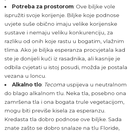
Potreba za prostorom
: Ove biljke vole
ispružiti svoje korijenje. Biljke koje podnose
uvjete suše obično imaju velike korijenske
sustave i nemaju veliku konkurenciju, za
razliku od onih koje rastu u bogatim, vlažnim
tlima. Ako je biljka esperanza procvjetala kad
ste je donijeli kući iz rasadnika, ali kasnije je
odbila cvjetati u istoj posudi, možda je postala
vezana u loncu.
Alkalno tlo
:
Tecoma
uspijeva u neutralnom
do blago alkalnom tlu. Neka tla, posebno ona
zamršena tla i ona bogata trule vegetacijom,
mogu biti previše kisela za esperanzu.
Kredasta tla dobro podnose ove biljke. Sada
znate zašto se dobro snalaze na tlu Floride,