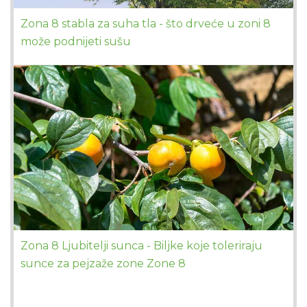
Zona 8 stabla za suha tla - što drveće u zoni 8
može podnijeti sušu
Zona 8 Ljubitelji sunca - Biljke koje toleriraju
sunce za pejzaže zone Zone 8