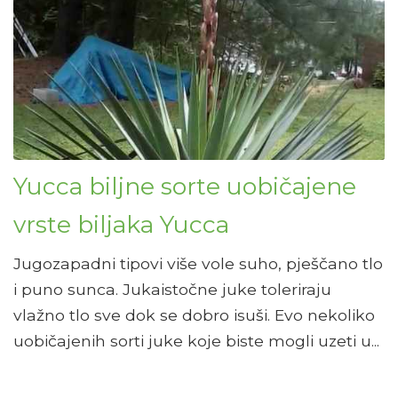
Yucca biljne sorte uobičajene
vrste biljaka Yucca
Jugozapadni tipovi više vole suho, pješčano tlo
i puno sunca. Jukaistočne juke toleriraju
vlažno tlo sve dok se dobro isuši. Evo nekoliko
uobičajenih sorti juke koje biste mogli uzeti u...