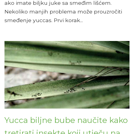
ako imate biljku juke sa smeđim lišćem.
Nekoliko manjih problema može prouzročiti
smeđenje yuccas. Prvi korak...
Yucca biljne bube naučite kako
tretirati insekte koji utječu na