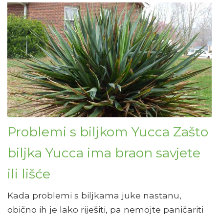
Problemi s biljkom Yucca Zašto
biljka Yucca ima braon savjete
ili lišće
Kada problemi s biljkama juke nastanu,
obično ih je lako riješiti, pa nemojte paničariti