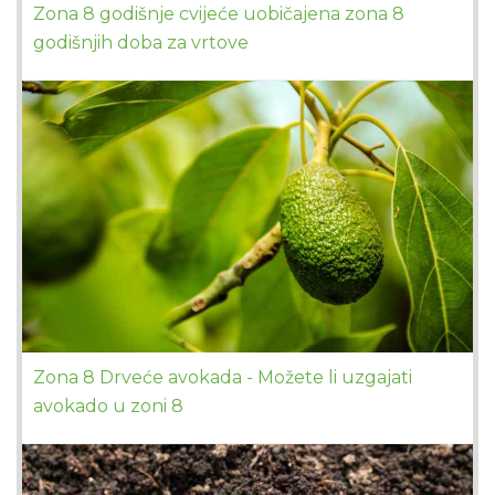
Zona 8 godišnje cvijeće uobičajena zona 8
godišnjih doba za vrtove
Zona 8 Drveće avokada - Možete li uzgajati
avokado u zoni 8