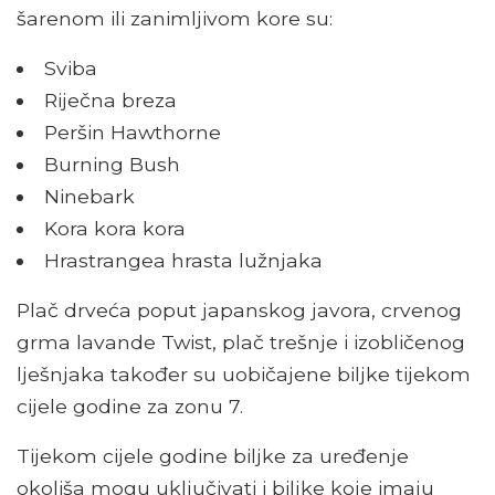
šarenom ili zanimljivom kore su:
Sviba
Riječna breza
Peršin Hawthorne
Burning Bush
Ninebark
Kora kora kora
Hrastrangea hrasta lužnjaka
Plač drveća poput japanskog javora, crvenog
grma lavande Twist, plač trešnje i izobličenog
lješnjaka također su uobičajene biljke tijekom
cijele godine za zonu 7.
Tijekom cijele godine biljke za uređenje
okoliša mogu uključivati ​​i biljke koje imaju