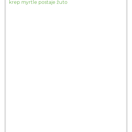
krep myrtle postaje žuto