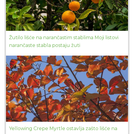
Žutilo lišće na narančastim stablima Moji listovi
narančaste stabla postaju žuti
Yellowing Crepe Myrtle ostavlja zašto lišće na