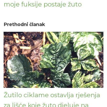
moje fuksije postaje žuto
Prethodni članak
Žutilo ciklame ostavlja rješenja
za lišće koje žuto djeluje na